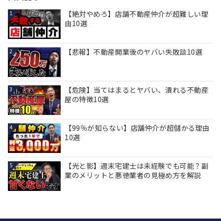
【絶対やめろ】店舗不動産仲介が超難しい理
1
由10選
【悲報】不動産開業後のヤバい失敗談10選
2
【危険】当てはまるとヤバい、潰れる不動産
3
屋の特徴10選
【99％が知らない】店舗仲介が超儲かる理由
4
10選
【光と影】週末宅建士は未経験でも可能？副
5
業のメリットと悪徳業者の見極め方を解説