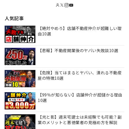
人気記事
【絶対やめろ】店舗不動産仲介が超難しい理
1
由10選
【悲報】不動産開業後のヤバい失敗談10選
2
【危険】当てはまるとヤバい、潰れる不動産
3
屋の特徴10選
【99％が知らない】店舗仲介が超儲かる理由
4
10選
【光と影】週末宅建士は未経験でも可能？副
5
業のメリットと悪徳業者の見極め方を解説