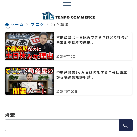
ホーム
ブログ
独立準備
実務・キャリア
不動産屋は土日休みできる？ひとり社長が
事業用不動産で週末...
2026年7月1日
不動産開業
不動産開業1ヶ月目は何をする？会社設立
から宅建業免許申請...
2026年6月20日
検索
検
索：