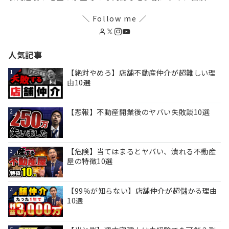
＼ Follow me ／
人気記事
【絶対やめろ】店舗不動産仲介が超難しい理
1
由10選
【悲報】不動産開業後のヤバい失敗談10選
2
【危険】当てはまるとヤバい、潰れる不動産
3
屋の特徴10選
【99％が知らない】店舗仲介が超儲かる理由
4
10選