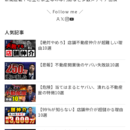
＼ Follow me ／
人気記事
【絶対やめろ】店舗不動産仲介が超難しい理
1
由10選
【悲報】不動産開業後のヤバい失敗談10選
2
【危険】当てはまるとヤバい、潰れる不動産
3
屋の特徴10選
【99％が知らない】店舗仲介が超儲かる理由
4
10選