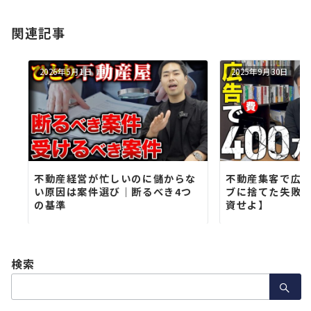
ゲ
ー
関連記事
シ
2026年5月1日
2025年9月30日
ョ
ン
不動産経営が忙しいのに儲からな
不動産集客で広告
い原因は案件選び｜断るべき4つ
ブに捨てた失敗
の基準
資せよ】
検索
検
索：