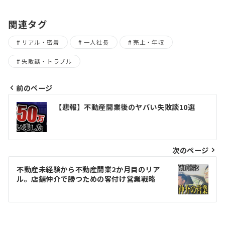
関連タグ
リアル・密着
一人社長
売上・年収
失敗談・トラブル
前のページ
投
【悲報】不動産開業後のヤバい失敗談10選
稿
ナ
ビ
次のページ
ゲ
不動産未経験から不動産開業2か月目のリア
ル。店舗仲介で勝つための客付け営業戦略
ー
シ
ョ