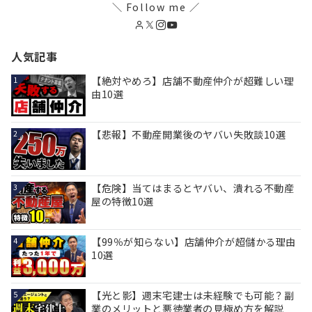
＼ Follow me ／
人気記事
【絶対やめろ】店舗不動産仲介が超難しい理
1
由10選
【悲報】不動産開業後のヤバい失敗談10選
2
【危険】当てはまるとヤバい、潰れる不動産
3
屋の特徴10選
【99％が知らない】店舗仲介が超儲かる理由
4
10選
【光と影】週末宅建士は未経験でも可能？副
5
業のメリットと悪徳業者の見極め方を解説