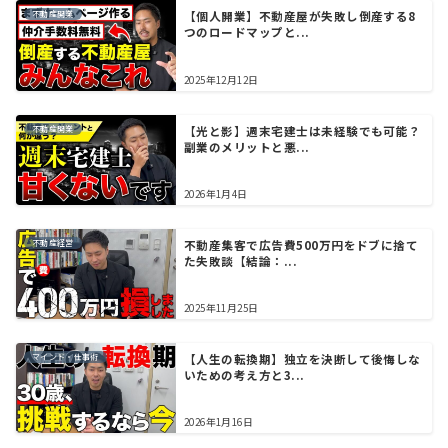
不動産開業
【個人開業】不動産屋が失敗し倒産する8
つのロードマップと...
2025年12月12日
不動産開業
【光と影】週末宅建士は未経験でも可能？
副業のメリットと悪...
2026年1月4日
不動産経営
不動産集客で広告費500万円をドブに捨て
た失敗談【結論：...
2025年11月25日
マインド・仕事術
【人生の転換期】独立を決断して後悔しな
いための考え方と3...
2026年1月16日