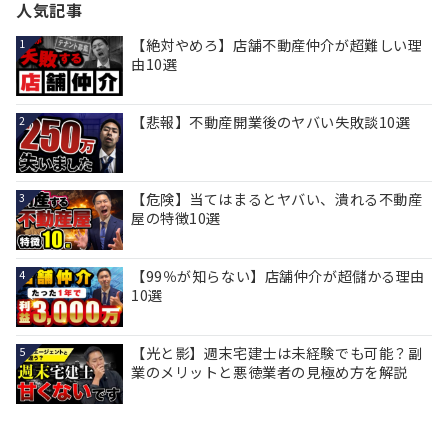
人気記事
【絶対やめろ】店舗不動産仲介が超難しい理
1
由10選
【悲報】不動産開業後のヤバい失敗談10選
2
【危険】当てはまるとヤバい、潰れる不動産
3
屋の特徴10選
【99％が知らない】店舗仲介が超儲かる理由
4
10選
【光と影】週末宅建士は未経験でも可能？副
5
業のメリットと悪徳業者の見極め方を解説