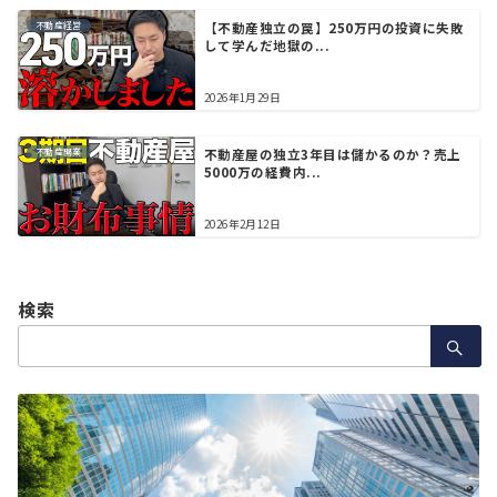
不動産経営
【不動産独立の罠】250万円の投資に失敗
して学んだ地獄の...
2026年1月29日
不動産開業
不動産屋の独立3年目は儲かるのか？売上
5000万の経費内...
2026年2月12日
検索
検
索：