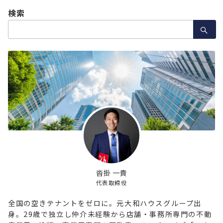
の
検索
ペ
検
ー
索：
ジ
送
り
沓掛 一貴
代表取締役
全国の空きテナントをゼロに。元大和ハウスグループ出
身。29歳で独立し仲介未経験から店舗・事務所専門の不動