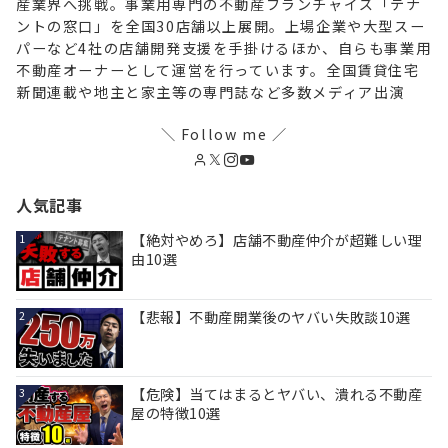
産業界へ挑戦。事業用専門の不動産フランチャイズ「テナ
ントの窓口」を全国30店舗以上展開。上場企業や大型スー
パーなど4社の店舗開発支援を手掛けるほか、自らも事業用
不動産オーナーとして運営を行っています。全国賃貸住宅
新聞連載や地主と家主等の専門誌など多数メディア出演
＼ Follow me ／
人気記事
【絶対やめろ】店舗不動産仲介が超難しい理
1
由10選
【悲報】不動産開業後のヤバい失敗談10選
2
【危険】当てはまるとヤバい、潰れる不動産
3
屋の特徴10選