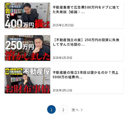
不動産経営
不動産集客で広告費500万円をドブに捨て
た失敗談【結論：...
2025年11月25日
不動産経営
【不動産独立の罠】250万円の投資に失敗
して学んだ地獄の...
2026年1月29日
不動産開業
不動産屋の独立3年目は儲かるのか？売上
5000万の経費内...
2026年2月12日
投
1
2
次へ
稿